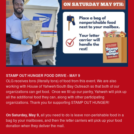
STAMP OUT HUNGER FOOD DRIVE - MAY 9
OLG receives tons (literally tons) of food from this event. We are also
working with House of Yahweh/South Bay Outreach so that both of our
organizations can get food. Once we fill up our pantry, Yahweh will pick up
all the additional food they can, along with other participating
organizations. Thank you for supporting STAMP OUT HUNGER!
On Saturday, May 9,
all you need to do
is leave non-perishable food in a
bag by your mailboxes, and then the letter carriers will pick up your food
donation when they deliver the mail.