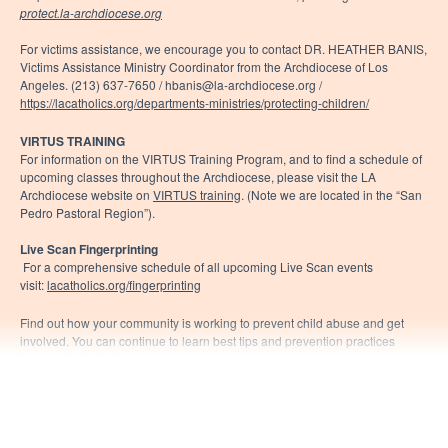
protect.la-archdiocese.org
For victims assistance, we encourage you to contact DR. HEATHER BANIS,
Victims Assistance Ministry Coordinator from the Archdiocese of Los
Angeles. (213) 637-7650 / hbanis@la-archdiocese.org /
https://lacatholics.org/departments-ministries/protecting-children/
VIRTUS TRAINING
For information on the VIRTUS Training Program, and to find a schedule of
upcoming classes throughout the Archdiocese, please visit the LA
Archdiocese website on
VIRTUS training
. (Note we are located in the “San
Pedro Pastoral Region”).
Live Scan Fingerprinting
For a comprehensive schedule of all upcoming Live Scan events
visit:
lacatholics.org/fingerprinting
Find out how your community is working to prevent child abuse and get
involved. You can continue to learn best tips and prevention practices
through the following
DID YOU KNOW
articles each week.
May 9-10 ||
Modeling appropriate behaviors