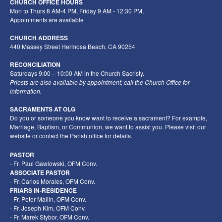
CHURCH OFFICE HOURS
Mon to Thurs 8 AM-4 PM, Friday 9 AM - 12:30 PM,
Appointments are available
CHURCH ADDRESS
440 Massey Street Hermosa Beach, CA 90254
RECONCILIATION
Saturdays
9:00 – 10:00 AM in the Church Sacristy.
Priests are also available by appointment; call the Church Office for
information.
SACRAMENTS AT OLG
Do you or someone you know want to receive a sacrament? For example,
Marriage, Baptism, or Communion, we want to assist you. Please visit our
website
or contact the Parish office for details.
PASTOR
- Fr. Paul Gawlowski, OFM Conv.
ASSOCIATE PASTOR
- Fr. Carlos Morales, OFM Conv.
FRIARS IN-RESIDENCE
- Fr. Peter Mallin, OFM Conv.
- Fr. Joseph Kim, OFM Conv.
- Fr. Marek Stybor, OFM Conv.