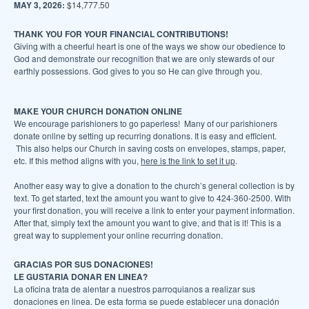
MAY 3, 2026:
$14,777.50
THANK YOU FOR YOUR FINANCIAL CONTRIBUTIONS!
G
iving with a c
heerful heart is o
ne of the ways we
show our obedience to
God and demonstrate our recognition that we are only stewards of our
earthly possessions. God gives to you so He can give through you.
MAKE YOUR CHURCH DONATION ONLINE
We encourage parishioners to go paperless! Many of our parishioners
donate online by setting up recurring donations. It is easy and efficient.
This also helps our Church in saving costs on envelopes, stamps, paper,
etc. If this method aligns with you,
here is the link to set it up
.
Another easy way to give a donation to the church’s general collection is by
text. To get started, text the amount you want to give to
424-360-2500
. With
your first donation, you will receive a link to enter your payment information.
After that, simply text the amount you want to give, and that is it! This is a
great way to supplement your online recurring donation.
GRACIAS POR SUS DONACIONES!
LE GUSTARIA DONAR EN LINEA?
La oficina trata de alentar a nuestros parroquianos a realizar sus
donaciones en linea. De esta forma se puede establecer una donación