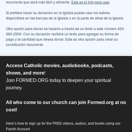
recurrente que será más fácil y eficiente.
Esta es el link para usar
Si prefiere hacer su donacion en la Iglesia puede usar los sobres
disponibles en las bancas de la Iglesia o en la parte de atras de la Iglesia.
Otra opción para donar es hacerlo a través de un texto a este número 424-
360-2500. Con su donación recibirá un texto para agregar su forma de
pago y la cantidad que desea donar. Esta es otra opción para crear su
contribución recurrente.
Access Catholic movies, audiobooks, podcasts,
shows, and more
!
Join FORMED.ORG today to deepen your spiritual
journey.
All
who come to our church can join Formed.org at no
cost!
Here’s how to sign up for the FREE videos, audios, and books using our
Parish Account