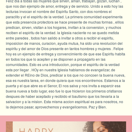
Feliz dia a todas las mujeres que sirven, aman, trabajan, gozan, luchan ,
que nos dan ejemplo de amor, entrega y de servicio. Unido a esto hoy las
lecturas invocan el nombre del Espiritu Santo, con dos nombres el
paraclito y el el espiritu de la verdad. La primera comunidad experimenta
que esta presencia protectora se hace presente de muchas formas , elllos
predican, sirven, visitan a los hogares, invitan a la conversion, y muchos
reciben el espiritu de la verdad. la Iglesia naciente no se quedo metida
entre paredes , todos han salido a invitar a otros a recibir el espiritu,
imposicion de manos, curacion, ayuda mutua, ha sido una revolucion del
espiritu y del amor de Dios presente en tantos hombres y mujeres . Felipe
hoy es un ejemplo de entrega y convencimiento de que ese Espiritu habita
en todos los que lo acepten y se disponen a propagarlo en las
comunidades. Esto es una introduccion, porque el espiritu de la verdad
esta por llegar . HOy en nuestra Iglesia hablamos de evangelizar, de
extender el REino de Dios, predicar a los que no concoen la buena nueva,
esa es nuestra tarea, en donde quiera que nos encontremos. Estamos a la
puerta y el que abre es el Senor, El nos salva y nos invita a esparcir esa
buena nueva a todo lugar, eso fue lo que hicieron los primeros cristianos
despues de haber aceptado y recibido el bautismo que los llevaria a la
salvacion y a la mision. Esta misma accion espiritual es para nosotros, no
la dejemos pasar, aprovechemos y evangelicemos. Paz y Bien.