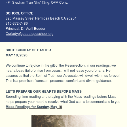
- Fr. Stephan Trán Nhu' Táng, OFM
Conv.
SCHOOL OFFICE
320 Massey Street Hermosa Beach CA 90254
310-372-7486
Principal: Dr. April Beuder
Ourladyofguadalupeschool.org
SIXTH SUNDAY OF EASTER
MAY 10, 2026
We continue to rejoice in the gift of the Resurrection. In our readings, we
hear a beautiful promise from Jesus: I will not leave you orphans. He
assures us that the Spirit of Truth, our Advocate, will dwell within us forever.
This is a promise of constant presence, comfort, and divine guidance.
LET'S
PREPARE
OUR HEARTS BE
FORE MASS
Spending time readi
ng and praying with the Mass readings before Mass
helps pre
pare yo
ur heart to receive what God wants to communica
te to you.
Mass Readings for Sunday, May
10